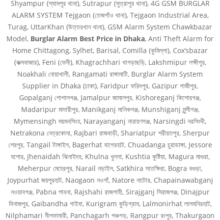
Shyampur (শ্যামপুর থানা), Sutrapur (সুত্রাপুর থানা), 4G GSM BURGLAR
ALARM SYSTEM Tejgaon (তেজগাঁও থানা), Tejgaon Industrial Area,
Turag, UttarKhan (উত্তরখান থানা), GSM Alarm System Chawkbazar
Model,
Burglar Alarm Best Price in Dhaka
, Anti Theft Alarm for
Home Chittagong, Sylhet, Barisal, Comilla (কুমিল্লা), Cox’sbazar
(কক্সবাজার), Feni (ফেনী), Khagrachhari খাগড়াছড়ি, Lakshmipur লক্ষীপুর,
Noakhali নোয়াখালী, Rangamati রাঙ্গামাটি, Burglar Alarm System
Supplier in Dhaka (ঢাকা), Faridpur ফরিদপুর, Gazipur গাজীপুর,
Gopalganj গোপালগঞ্জ, Jamalpur জামালপুর, Kishoreganj কিশোরগঞ্জ,
Madaripur মাদারীপুর, Manikganj মানিকগঞ্জ, Munshiganj মুন্সীগঞ্জ,
Mymensingh ময়মনসিংহ, Narayanganj নারায়ণগঞ্জ, Narsingdi নরসিংদী,
Netrakona নেত্রকোনা, Rajbari রাজবাড়ী, Shariatpur শরীয়তপুর, Sherpur
শেরপুর, Tangail টাঙ্গাইল, Bagerhat বাগেরহাট, Chuadanga চুয়াডাঙ্গা, Jessore
যশোর, Jhenaidah ঝিনাইদহ, Khulna খুলনা, Kushtia কুষ্টিয়া, Magura মাগুরা,
Meherpur মেহেরপুর, Narail নড়াইল, Satkhira সাতক্ষিরা, Bogra বগুড়া,
Joypurhat জয়পুরহাট, Naogaon নওগাঁ, Natore নাটোর, Chapainawabganj
নওয়াবগঞ্জ, Pabna পাবনা, Rajshahi রাজশাহী, Sirajganj সিরাজগঞ্জ, Dinajpur
দিনাজপুর, Gaibandha গাইবা, Kurigram কুড়িগ্রাম, Lalmonirhat লালমনিরহাট,
Nilphamari নীলফামারী, Panchagarh পঞ্চগড়, Rangpur রংপুর, Thakurgaon