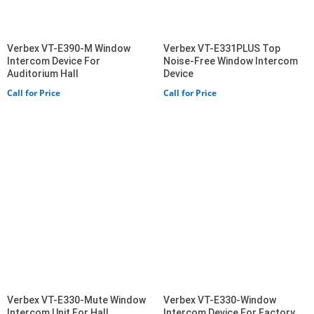
Verbex VT-E390-M Window
Verbex VT-E331PLUS Top
Intercom Device For
Noise-Free Window Intercom
Auditorium Hall
Device
Call for Price
Call for Price
Verbex VT-E330-Mute Window
Verbex VT-E330-Window
Intercom Unit For Hall
Intercom Device For Factory