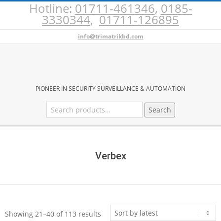
Hotline:
01711-461346
,
0185-
Skip
3330344
,
01711-126895
to
content
info@trimatrikbd.com
BURGLAR
PIONEER IN SECURITY SURVEILLANCE & AUTOMATION
Search
Search
ALARM
for:
Secondary
PRICE
Navigation
Menu
Verbex
IN
BANGLADESH
Sorted
Showing 21–40 of 113 results