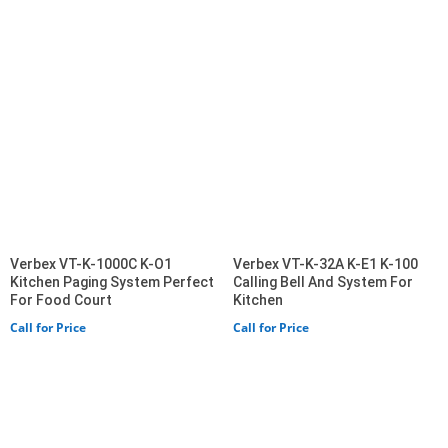
(BD)
by
latest
Verbex VT-K-1000C K-O1
Verbex VT-K-32A K-E1 K-100
Kitchen Paging System Perfect
Calling Bell And System For
For Food Court
Kitchen
Call for Price
Call for Price