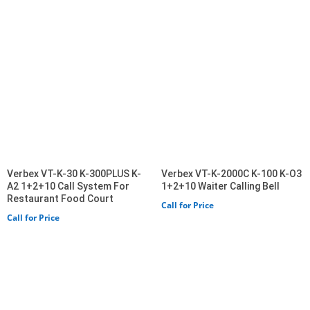
Verbex VT-K-30 K-300PLUS K-
Verbex VT-K-2000C K-100 K-O3
A2 1+2+10 Call System For
1+2+10 Waiter Calling Bell
Restaurant Food Court
Call for Price
Call for Price